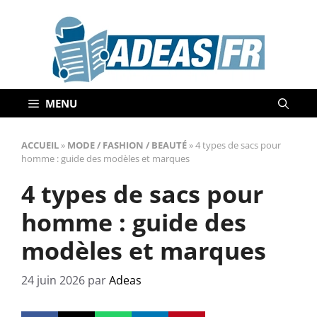
Aller
au
contenu
MENU
ACCUEIL
»
MODE / FASHION / BEAUTÉ
»
4 types de sacs pour
homme : guide des modèles et marques
4 types de sacs pour
homme : guide des
modèles et marques
24 juin 2026
par
Adeas