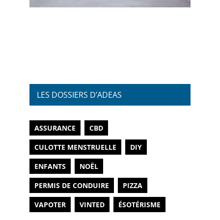
LES DOSSIERS D’ADEAS
ASSURANCE
CBD
CULOTTE MENSTRUELLE
DIY
ENFANTS
NOËL
PERMIS DE CONDUIRE
PIZZA
VAPOTER
VINTED
ÉSOTÉRISME