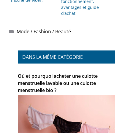
moche de Noël ?
fonctionnement,
avantages et guide
d’achat
Catégories
Mode / Fashion / Beauté
DANS LA MÊME CATÉGORIE
Où et pourquoi acheter une culotte
menstruelle lavable ou une culotte
menstruelle bio ?